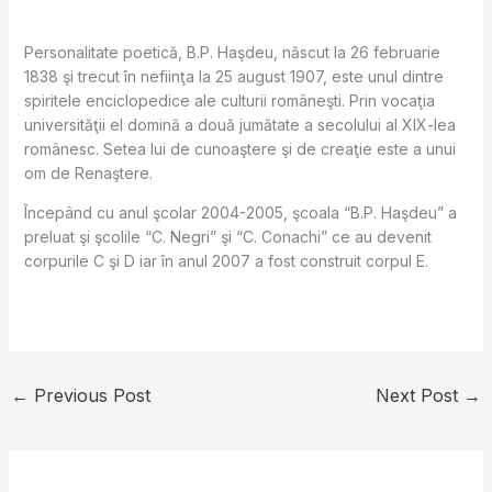
Personalitate poetică, B.P. Haşdeu, născut la 26 februarie
1838 şi trecut în nefiinţa la 25 august 1907, este unul dintre
spiritele enciclopedice ale culturii româneşti. Prin vocaţia
universităţii el domină a două jumătate a secolului al XIX-lea
românesc. Setea lui de cunoaştere şi de creaţie este a unui
om de Renaştere.
Începând cu anul şcolar 2004-2005, şcoala “B.P. Haşdeu” a
preluat şi şcolile “C. Negri” şi “C. Conachi” ce au devenit
corpurile C şi D iar în anul 2007 a fost construit corpul E.
←
Previous Post
Next Post
→