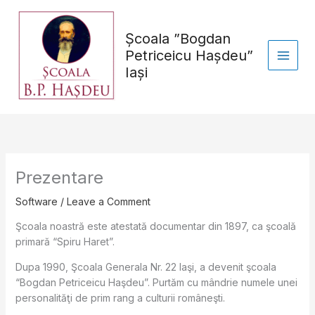
Skip
to
Școala ”Bogdan
content
Petriceicu Hașdeu”
Iași
Prezentare
Software
/
Leave a Comment
Şcoala noastră este atestată documentar din 1897, ca şcoală
primară “Spiru Haret”.
Dupa 1990, Şcoala Generala Nr. 22 Iaşi, a devenit şcoala
“Bogdan Petriceicu Haşdeu”. Purtăm cu mândrie numele unei
personalităţi de prim rang a culturii româneşti.