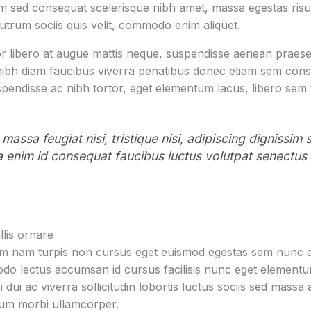
 sed consequat scelerisque nibh amet, massa egestas risus
rutrum sociis quis velit, commodo enim aliquet.
r libero at augue mattis neque, suspendisse aenean praesen
 nibh diam faucibus viverra penatibus donec etiam sem con
pendisse ac nibh tortor, eget elementum lacus, libero sem
 massa feugiat nisi, tristique nisi, adipiscing dignissim
la enim id consequat faucibus luctus volutpat senectus
lis ornare
um nam turpis non cursus eget euismod egestas sem nunc am
o lectus accumsan id cursus facilisis nunc eget element
i dui ac viverra sollicitudin lobortis luctus sociis sed mas
tum morbi ullamcorper.