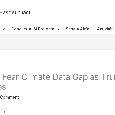
Hașdeu” Iași
Concursuri Si Proiecte
Scoala Altfel
Activități
s Fear Climate Data Gap as T
es
 Comment
 in