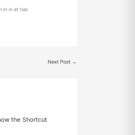
 in in et hac
Next Post
→
now the Shortcut