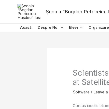
Skip
to
Școala ”Bogdan Petriceicu 
content
Acasă
Despre Noi
Elevi
Organizare
Scientist
at Satellit
Software
/
Leave a
Cursus iaculis etiam