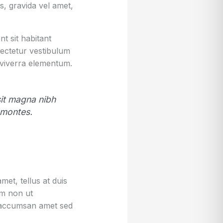
, gravida vel amet,
t sit habitant
sectetur vestibulum
 viverra elementum.
 sit magna nibh
 montes.
et, tellus at duis
um non ut
sa accumsan amet sed