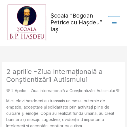
Skip
to
Școala ”Bogdan
content
Petriceicu Hașdeu”
Iași
2 aprilie -Ziua Internațională a
Conștientizării Autismului
💙 2 Aprilie – Ziua Internațională a Conștientizării Autismului 💙
Micii elevi hasdeeni au transmis un mesaj puternic de
empatie, acceptare și solidaritate prin activități pline de
culoare și emoție. Copiii au realizat funda umană, au creat
bannere și mesaje sugestive, evidențiind importanța
înțelegerii și acceptării copiilor cu autism.