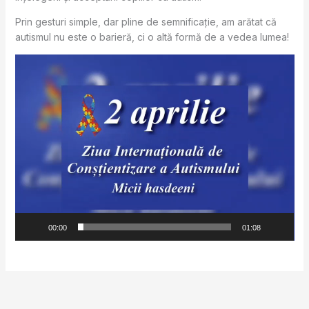
Prin gesturi simple, dar pline de semnificație, am arătat că
autismul nu este o barieră, ci o altă formă de a vedea lumea!
Video
Player
00:00
01:08