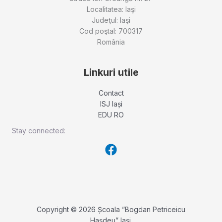
Localitatea: Iaşi
Judeţul: Iaşi
Cod poştal: 700317
România
Linkuri utile
Contact
ISJ Iași
EDU RO
Stay connected:
Copyright © 2026 Școala ”Bogdan Petriceicu
Hașdeu” Iași.